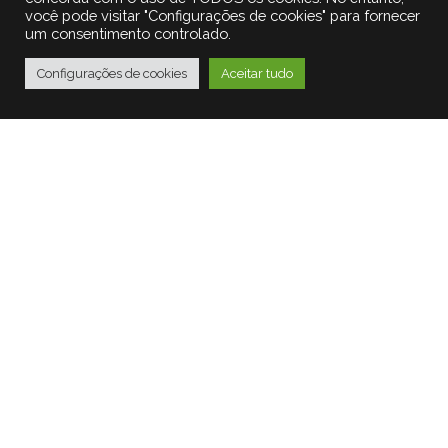
você pode visitar "Configurações de cookies" para fornecer
um consentimento controlado.
Configurações de cookies
Aceitar tudo
ENDEREÇO
Av. 26 de Março 571/641 - Jardim São Pedro
CEP 06401-050
Barueri - São Paulo - BRASIL
FALE CONOSCO