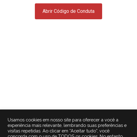
Abrir Código de Conduta
Usamos cookies em nosso site para oferecer a você a
experiência mais relevante, lembrando suas preferências e
visitas repetidas. Ao clicar em “Aceitar tudo”, você
concorda com o uso de TODOS os cookies. No entanto,